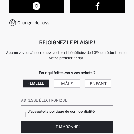
Comment acheter sur DeFacto ?
Formulaire de contact
Comment payer sur DeFacto?
WhatsApp +212 525 076 633
Changer de pays
Service Client +212 525 076 633
REJOIGNEZ LE PLAISIR !
Abonnez-vous à notre newsletter et bénéficiez de 10% de réduction sur
votre premier achat !
Pour qui faites-vous vos achats ?
MÂLE
ENFANT
FEMELLE
ADRESSE ÉLECTRONIQUE
J'accepte la politique de confidentialité.
JE M'ABONNE !