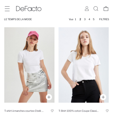
LE TEMPS DE LA MODE
Vue
1
2
3
4
5
FILTRES
T-shirt à manches courtes Ctelé Coupe Slim
T-Shirt 100% coton Coupe Classique À Manches Courtes Et Col En V