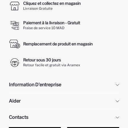
Cliquez et collectez en magasin
Livraison Gratuite
Paiement à la livraison - Gratuit
Fraise de service 10 MAD
Remplacement de produit en magasin
Retour sous 30 jours
Retour facile et gratuit via Aramex
Information D'entreprise
DeFacto
Aider
À propos de nous
Ressources humaines
Questions fréquemment posées
Contacts
Retour et changement
Suivi de la Commande
Nos Magasins