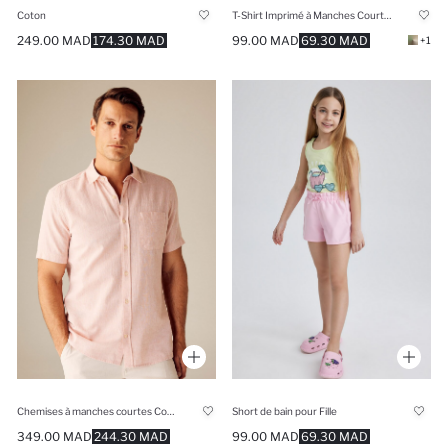
Coton
T-Shirt Imprimé à Manches Courtes Col Rond pour Garçon
249.00 MAD
174.30 MAD
99.00 MAD
69.30 MAD
+1
Chemises à manches courtes Coton Coupe Régulière
Short de bain pour Fille
349.00 MAD
244.30 MAD
99.00 MAD
69.30 MAD