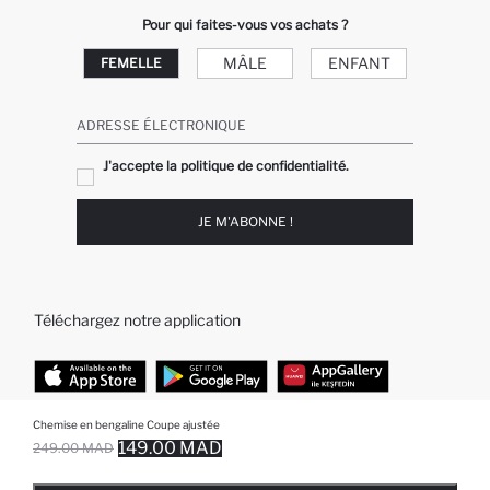
Pour qui faites-vous vos achats ?
MÂLE
ENFANT
FEMELLE
ADRESSE ÉLECTRONIQUE
J'accepte la politique de confidentialité.
JE M'ABONNE !
Téléchargez notre application
Chemise en bengaline Coupe ajustée
TOP CATÉGORIES
149.00 MAD
249.00 MAD
EPUISE ... NOTIFICATION DE STOCK DISPONIBLE
AJOUTÉ À LA LISTE DE RAPPELS
AJOUTER AU PANIER
AJOUTER AU PANIER
Femme
Jeans Larges pour Homme