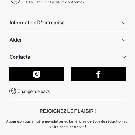
Retour facile et gratuit via Aramex
Information D'entreprise
DeFacto
Aider
À propos de nous
Ressources humaines
Questions fréquemment posées
Contacts
Retour et changement
Suivi de la Commande
Nos Magasins
Comment acheter sur DeFacto ?
Formulaire de contact
Comment payer sur DeFacto?
WhatsApp +212 525 076 633
Changer de pays
Service Client +212 525 076 633
REJOIGNEZ LE PLAISIR !
Abonnez-vous à notre newsletter et bénéficiez de 10% de réduction sur
votre premier achat !