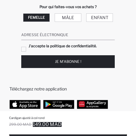
Pour qui faites-vous vos achats ?
MÂLE
ENFANT
FEMELLE
ADRESSE ÉLECTRONIQUE
J'accepte la politique de confidentialité.
JE M'ABONNE !
Téléchargez notre application
Cardigan ajusté à col rond
TOP CATÉGORIES
149.00 MAD
299.00 MAD
EPUISE ... NOTIFICATION DE STOCK DISPONIBLE
AJOUTÉ À LA LISTE DE RAPPELS
AJOUTER AU PANIER
AJOUTER AU PANIER
Femme
Jeans Larges pour Homme