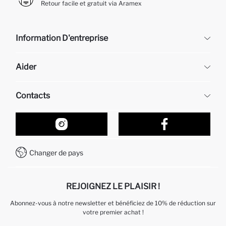
Retour facile et gratuit via Aramex
Information D'entreprise
DeFacto
Aider
À propos de nous
Ressources humaines
Questions fréquemment posées
Contacts
Retour et changement
Suivi de la Commande
Nos Magasins
Comment acheter sur DeFacto ?
Formulaire de contact
Comment payer sur DeFacto?
WhatsApp +212 525 076 633
Changer de pays
Service Client +212 525 076 633
REJOIGNEZ LE PLAISIR !
Abonnez-vous à notre newsletter et bénéficiez de 10% de réduction sur
votre premier achat !