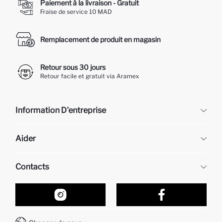
Paiement à la livraison - Gratuit
Fraise de service 10 MAD
Remplacement de produit en magasin
Retour sous 30 jours
Retour facile et gratuit via Aramex
Information D'entreprise
DeFacto
Aider
À propos de nous
Ressources humaines
Questions fréquemment posées
Contacts
Retour et changement
Suivi de la Commande
Nos Magasins
Comment acheter sur DeFacto ?
Formulaire de contact
Comment payer sur DeFacto?
WhatsApp +212 525 076 633