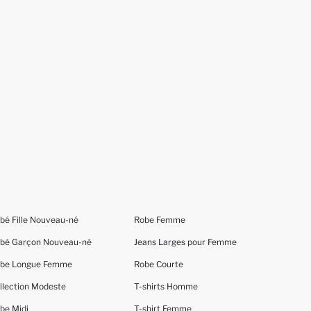
bé Fille Nouveau-né
Robe Femme
bé Garçon Nouveau-né
Jeans Larges pour Femme
be Longue Femme
Robe Courte
llection Modeste
T-shirts Homme
be Midi
T-shirt Femme