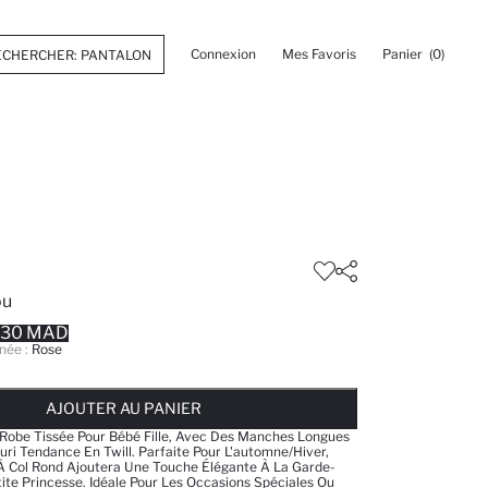
Connexion
Mes Favoris
Panier
(0)
ou
.30 MAD
née :
Rose
 ... NOTIFICATION DE STOCK DISPONIBLE
AJOUTÉ À LA LISTE DE RAPPELS
AJOUTER AU PANIER
AJOUTER AU PANIER
AJOUTER AU PANIER
Robe Tissée Pour Bébé Fille, Avec Des Manches Longues
uri Tendance En Twill. Parfaite Pour L'automne/hiver,
À Col Rond Ajoutera Une Touche Élégante À La Garde-
ite Princesse. Idéale Pour Les Occasions Spéciales Ou