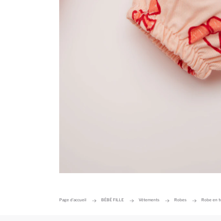
Page d'accueil
BÉBÉ FILLE
Vêtements
Robes
Robe en tw