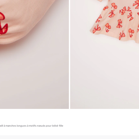
ill à manches longues à motifs nœuds pour bébé fille