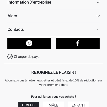
Information D'entreprise
DeFacto
Aider
À propos de nous
Ressources humaines
Questions fréquemment posées
Contacts
Retour et changement
Suivi de la Commande
Nos Magasins
Comment acheter sur DeFacto ?
Formulaire de contact
Comment payer sur DeFacto?
WhatsApp +212 525 076 633
Changer de pays
Service Client +212 525 076 633
REJOIGNEZ LE PLAISIR !
Abonnez-vous à notre newsletter et bénéficiez de 10% de réduction sur
votre premier achat !
Pour qui faites-vous vos achats ?
MÂLE
ENFANT
FEMELLE