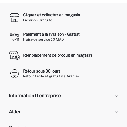
Cliquez et collectez en magasin
Livraison Gratuite
Paiement à la livraison - Gratuit
Fraise de service 10 MAD
Remplacement de produit en magasin
Retour sous 30 jours
Retour facile et gratuit via Aramex
Information D'entreprise
DeFacto
Aider
À propos de nous
Ressources humaines
Questions fréquemment posées