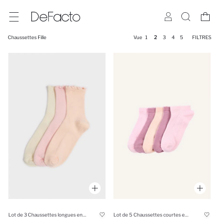
Chaussettes Fille
Vue
1
2
3
4
5
FILTRES
Lot de 3 Chaussettes longues en coton à volants pour fille
Lot de 5 Chaussettes courtes en coton pour fille