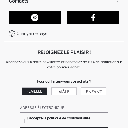
Contacts
Retour et changement
Suivi de la Commande
Nos Magasins
Comment acheter sur DeFacto ?
Formulaire de contact
Comment payer sur DeFacto?
WhatsApp +212 525 076 633
Changer de pays
Service Client +212 525 076 633
REJOIGNEZ LE PLAISIR !
Abonnez-vous à notre newsletter et bénéficiez de 10% de réduction sur
votre premier achat !
Pour qui faites-vous vos achats ?
MÂLE
ENFANT
FEMELLE
ADRESSE ÉLECTRONIQUE
J'accepte la politique de confidentialité.