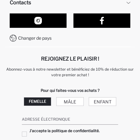
Contacts
Retour et changement
Suivi de la Commande
Nos Magasins
Comment acheter sur DeFacto ?
Formulaire de contact
Comment payer sur DeFacto?
WhatsApp +212 525 076 633
Changer de pays
Service Client +212 525 076 633
REJOIGNEZ LE PLAISIR !
Abonnez-vous à notre newsletter et bénéficiez de 10% de réduction sur
votre premier achat !
Pour qui faites-vous vos achats ?
MÂLE
ENFANT
FEMELLE
ADRESSE ÉLECTRONIQUE
J'accepte la politique de confidentialité.