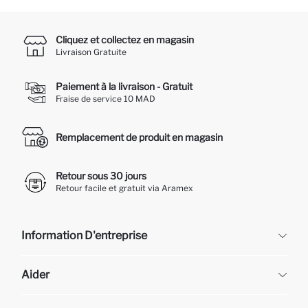
Cliquez et collectez en magasin
Livraison Gratuite
Paiement à la livraison - Gratuit
Fraise de service 10 MAD
Remplacement de produit en magasin
Retour sous 30 jours
Retour facile et gratuit via Aramex
Information D'entreprise
DeFacto
Aider
À propos de nous
Ressources humaines
Questions fréquemment posées