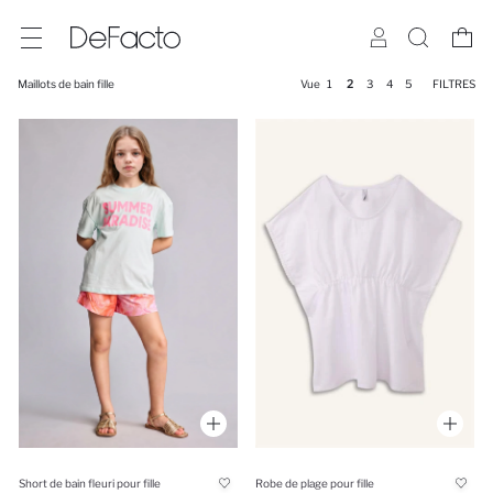
Maillots de bain fille
Vue
1
2
3
4
5
FILTRES
Robe de plage pour fille
Short de bain fleuri pour fille