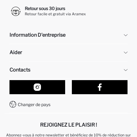
Retour sous 30 jours
Retour facile et gratuit via Aramex
Information D'entreprise
DeFacto
Aider
À propos de nous
Ressources humaines
Questions fréquemment posées
Contacts
Retour et changement
Suivi de la Commande
Nos Magasins
Comment acheter sur DeFacto ?
Formulaire de contact
Comment payer sur DeFacto?
WhatsApp +212 525 076 633
Changer de pays
Service Client +212 525 076 633
REJOIGNEZ LE PLAISIR !
Abonnez-vous à notre newsletter et bénéficiez de 10% de réduction sur