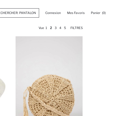
Connexion
Mes Favoris
Panier
(0)
Vue
1
2
3
4
5
FILTRES