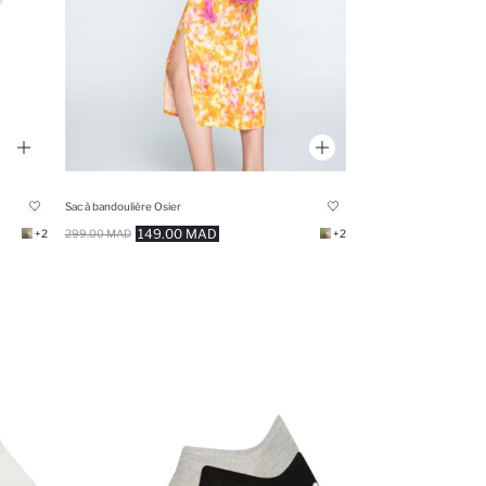
Sac à bandoulière Osier
149.00 MAD
+2
299.00 MAD
+2