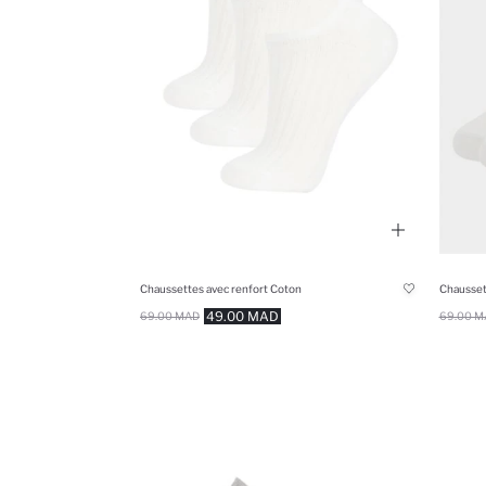
Chaussettes avec renfort Coton
Chaussett
49.00 MAD
69.00 MAD
69.00 M