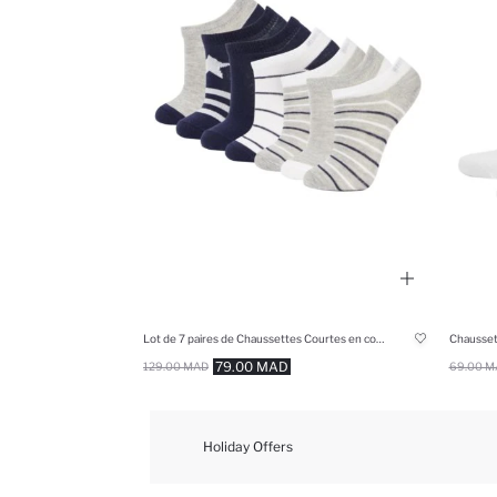
Lot de 7 paires de Chaussettes Courtes en coton pour garçon
Chausset
79.00 MAD
129.00 MAD
69.00 M
Holiday Offers