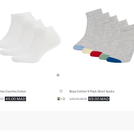
tes Courtes Coton
Boys Cotton 5 Pack Short Socks
49.00 MAD
69.00 MAD
AD
+3
129.00 MAD