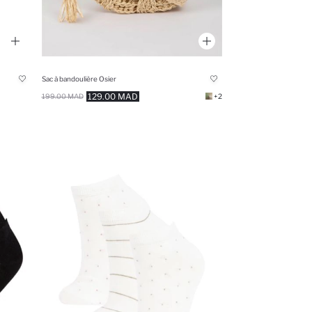
Sac à bandoulière Osier
129.00 MAD
199.00 MAD
+2