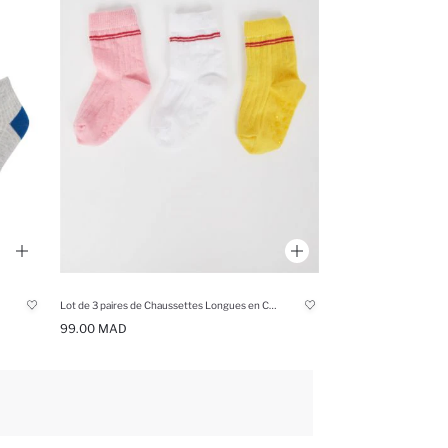
Lot de 3 paires de Chaussettes Longues en Coton pour BéBé Fille
99.00 MAD