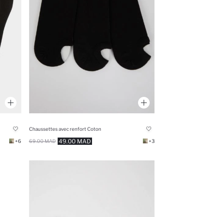
Chaussettes avec renfort Coton
49.00 MAD
+6
69.00 MAD
+3