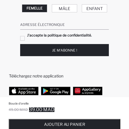
MÂLE
ENFANT
FEMELLE
ADRESSE ÉLECTRONIQUE
J'accepte la politique de confidentialité.
JE M'ABONNE !
Téléchargez notre application
Boucle d'oreille
TOP CATÉGORIES
39.00 MAD
49.00 MAD
EPUISE ... NOTIFICATION DE STOCK DISPONIBLE
AJOUTÉ À LA LISTE DE RAPPELS
AJOUTER AU PANIER
AJOUTER AU PANIER
Femme
Jeans Larges pour Homme
AJOUTER AU PANIER
Homme
Garçon