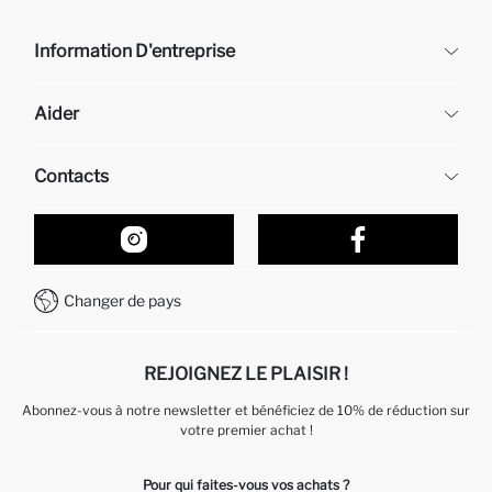
Information D'entreprise
DeFacto
Aider
À propos de nous
Ressources humaines
Questions fréquemment posées
Contacts
Retour et changement
Suivi de la Commande
Nos Magasins
Comment acheter sur DeFacto ?
Formulaire de contact
Comment payer sur DeFacto?
WhatsApp +212 525 076 633
Changer de pays
Service Client +212 525 076 633
REJOIGNEZ LE PLAISIR !
Abonnez-vous à notre newsletter et bénéficiez de 10% de réduction sur
votre premier achat !
Pour qui faites-vous vos achats ?