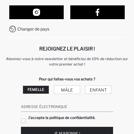
Suivi de la Commande
Nos Magasins
Comment acheter sur DeFacto ?
Formulaire de contact
Comment payer sur DeFacto?
WhatsApp +212 525 076 633
Changer de pays
Service Client +212 525 076 633
REJOIGNEZ LE PLAISIR !
Abonnez-vous à notre newsletter et bénéficiez de 10% de réduction sur
votre premier achat !
Pour qui faites-vous vos achats ?
MÂLE
ENFANT
FEMELLE
ADRESSE ÉLECTRONIQUE
J'accepte la politique de confidentialité.
JE M'ABONNE !