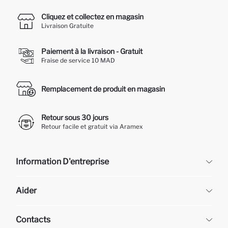
Cliquez et collectez en magasin
Livraison Gratuite
Paiement à la livraison - Gratuit
Fraise de service 10 MAD
Remplacement de produit en magasin
Retour sous 30 jours
Retour facile et gratuit via Aramex
Information D'entreprise
DeFacto
Aider
À propos de nous
Ressources humaines
Questions fréquemment posées
Contacts
Retour et changement