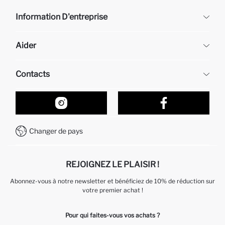
Information D'entreprise
DeFacto
Aider
À propos de nous
Ressources humaines
Questions fréquemment posées
Contacts
Retour et changement
Suivi de la Commande
Nos Magasins
Comment acheter sur DeFacto ?
Formulaire de contact
Comment payer sur DeFacto?
WhatsApp +212 525 076 633
Changer de pays
Service Client +212 525 076 633
REJOIGNEZ LE PLAISIR !
Abonnez-vous à notre newsletter et bénéficiez de 10% de réduction sur
votre premier achat !
Pour qui faites-vous vos achats ?