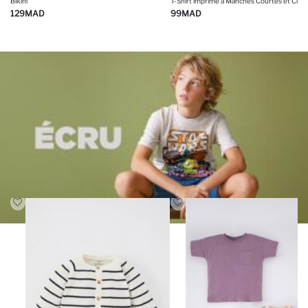
Bikini
129
MAD
99
MAD