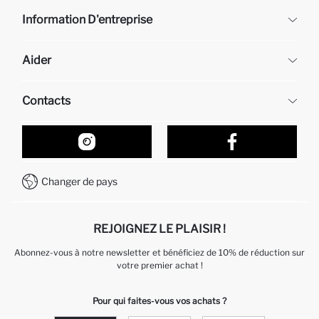
Information D'entreprise
DeFacto
Aider
À propos de nous
Ressources humaines
Questions fréquemment posées
Contacts
Retour et changement
Suivi de la Commande
Nos Magasins
Comment acheter sur DeFacto ?
Formulaire de contact
Comment payer sur DeFacto?
WhatsApp +212 525 076 633
Changer de pays
Service Client +212 525 076 633
REJOIGNEZ LE PLAISIR !
Abonnez-vous à notre newsletter et bénéficiez de 10% de réduction sur
votre premier achat !
Pour qui faites-vous vos achats ?