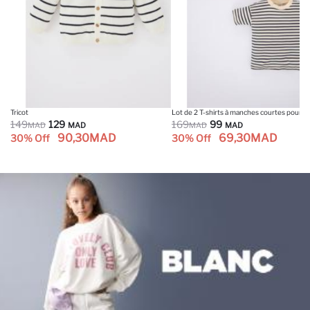
Tricot
Lot de 2 T-shirts à manches c
149
129
169
99
MAD
MAD
MAD
MAD
90,30
MAD
69,30
MAD
30% Off
30% Off