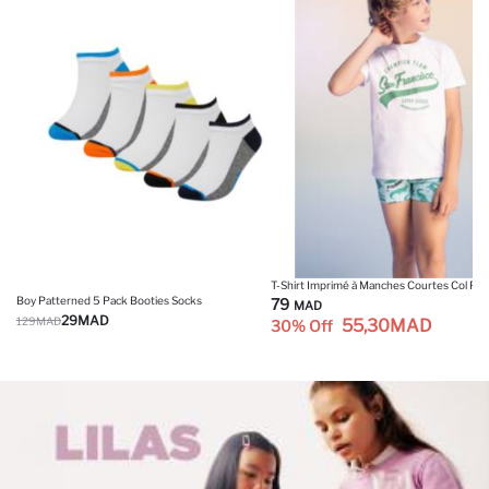
Boy Patterned 5 Pack Booties Socks
79
MAD
29
MAD
129
MAD
55,30
MAD
30% Off