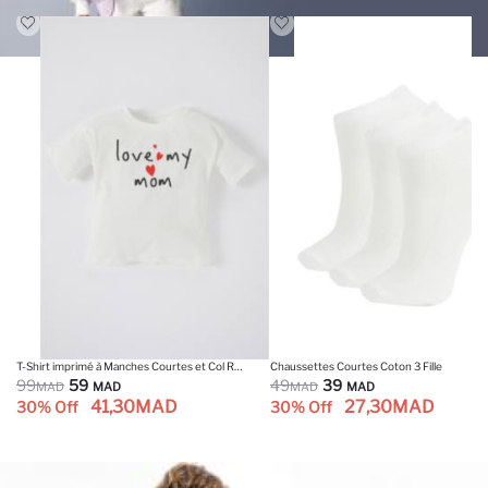
T-Shirt imprimé à Manches Courtes et Col Rond Pour Bébé Fille
Chaussettes Courtes Coton 3 Fille
99
59
49
39
MAD
MAD
MAD
MAD
41,30
MAD
27,30
MAD
30% Off
30% Off