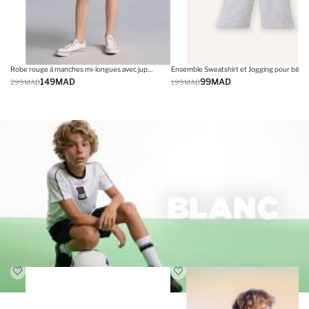
Robe rouge à manches mi-longues avec jupe évasée pour fille
149
MAD
99
MAD
299
MAD
199
MAD