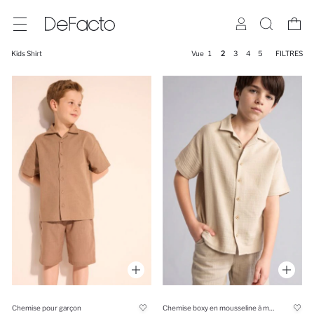
Kids Shirt
Vue
1
2
3
4
5
FILTRES
Chemise pour garçon
Chemise boxy en mousseline à manches courtes pour garçon