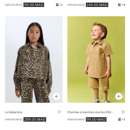
99.00 MAD
149.00 MAD
199.00 MAD
+1
199.00 MAD
+4
La Gabardıne
Chemise à manches courtes 100% coton pour bébé garçon
299.00 MAD
99.00 MAD
349.00 MAD
169.00 MAD
+1