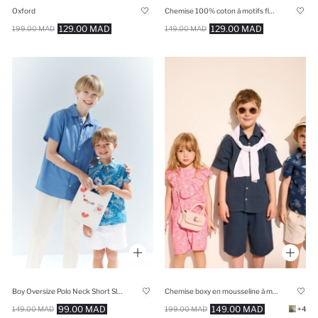
Oxford
Chemise 100% coton à motifs floraux pour bébé fille
129.00 MAD
129.00 MAD
199.00 MAD
149.00 MAD
Boy Oversize Polo Neck Short Sleeve Shirt
Chemise boxy en mousseline à manches courtes pour garçon
99.00 MAD
149.00 MAD
149.00 MAD
199.00 MAD
+4