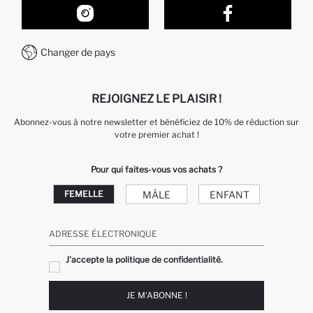
Comment acheter sur DeFacto ?
Formulaire de contact
Comment payer sur DeFacto?
WhatsApp +212 525 076 633
Changer de pays
Service Client +212 525 076 633
REJOIGNEZ LE PLAISIR !
Abonnez-vous à notre newsletter et bénéficiez de 10% de réduction sur
votre premier achat !
Pour qui faites-vous vos achats ?
MÂLE
ENFANT
FEMELLE
ADRESSE ÉLECTRONIQUE
J'accepte la politique de confidentialité.
JE M'ABONNE !