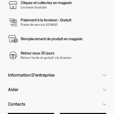
Cliquez et collectez en magasin
Livraison Gratuite
Paiement à la livraison - Gratuit
Fraise de service 10 MAD
Remplacement de produit en magasin
Retour sous 30 jours
Retour facile et gratuit via Aramex
Information D'entreprise
DeFacto
Aider
À propos de nous
Ressources humaines
Questions fréquemment posées
Contacts
Retour et changement
Suivi de la Commande
Nos Magasins