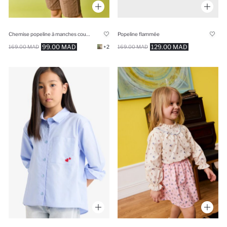
Chemise popeline à manches courtes Coupe régulière pour garçon
Popeline flammée
99.00 MAD
129.00 MAD
169.00 MAD
+2
169.00 MAD