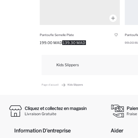
Pantoufle Semelle Plate
Pantoufle
199.00 MAD
139.30 MAD
99.00 M
Kids Slippers
Page d'accueil
Kids Slippers
Cliquez et collectez en magasin
Paieme
Livraison Gratuite
Fraise
Information D'entreprise
Aider