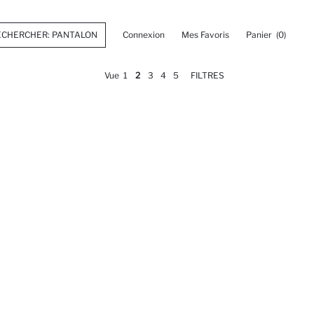
Connexion
Mes Favoris
Panier
(0)
Vue
1
2
3
4
5
FILTRES