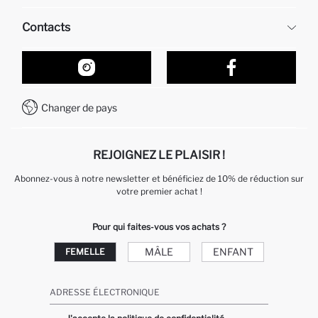
Ressources humaines
Questions fréquemment posées
Contacts
Retour et changement
Suivi de la Commande
Nos Magasins
Comment acheter sur DeFacto ?
Formulaire de contact
Comment payer sur DeFacto?
WhatsApp +212 525 076 633
Changer de pays
Service Client +212 525 076 633
REJOIGNEZ LE PLAISIR !
Abonnez-vous à notre newsletter et bénéficiez de 10% de réduction sur
votre premier achat !
Pour qui faites-vous vos achats ?
MÂLE
ENFANT
FEMELLE
ADRESSE ÉLECTRONIQUE