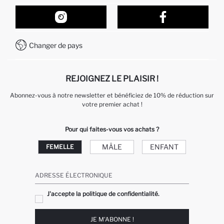
Suivi de la Commande
Nos Magasins
Comment acheter sur DeFacto ?
Formulaire de contact
Comment payer sur DeFacto?
WhatsApp +212 525 076 633
Changer de pays
Service Client +212 525 076 633
REJOIGNEZ LE PLAISIR !
Abonnez-vous à notre newsletter et bénéficiez de 10% de réduction sur
votre premier achat !
Pour qui faites-vous vos achats ?
MÂLE
ENFANT
FEMELLE
ADRESSE ÉLECTRONIQUE
J'accepte la politique de confidentialité.
JE M'ABONNE !