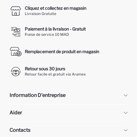
Cliquez et collectez en magasin
Livraison Gratuite
Paiement à la livraison - Gratuit
Fraise de service 10 MAD
Remplacement de produit en magasin
Retour sous 30 jours
Retour facile et gratuit via Aramex
Information D'entreprise
DeFacto
Aider
À propos de nous
Ressources humaines
Questions fréquemment posées
Contacts
Retour et changement