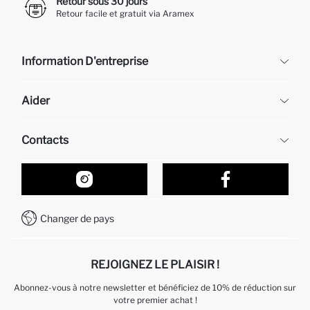
Retour sous 30 jours
Retour facile et gratuit via Aramex
Information D'entreprise
DeFacto
Aider
À propos de nous
Ressources humaines
Questions fréquemment posées
Contacts
Retour et changement
Suivi de la Commande
Nos Magasins
Comment acheter sur DeFacto ?
Formulaire de contact
Comment payer sur DeFacto?
WhatsApp +212 525 076 633
Changer de pays
Service Client +212 525 076 633
REJOIGNEZ LE PLAISIR !
Abonnez-vous à notre newsletter et bénéficiez de 10% de réduction sur
votre premier achat !