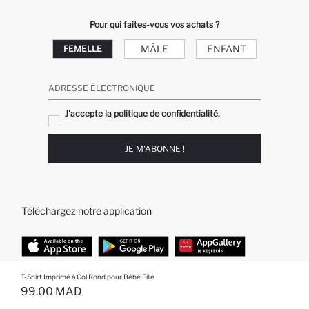
Pour qui faites-vous vos achats ?
MÂLE
ENFANT
FEMELLE
ADRESSE ÉLECTRONIQUE
J'accepte la politique de confidentialité.
JE M'ABONNE !
Téléchargez notre application
T-Shirt Imprimé à Col Rond pour Bébé Fille
TOP CATÉGORIES
99.00 MAD
EPUISE ... NOTIFICATION DE STOCK DISPONIBLE
AJOUTÉ À LA LISTE DE RAPPELS
AJOUTER AU PANIER
AJOUTER AU PANIER