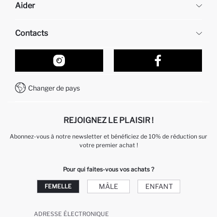
Aider
À propos de nous
Ressources humaines
Questions fréquemment posées
Contacts
Retour et changement
Suivi de la Commande
Nos Magasins
Comment acheter sur DeFacto ?
Formulaire de contact
Comment payer sur DeFacto?
WhatsApp +212 525 076 633
Changer de pays
Service Client +212 525 076 633
REJOIGNEZ LE PLAISIR !
Abonnez-vous à notre newsletter et bénéficiez de 10% de réduction sur
votre premier achat !
Pour qui faites-vous vos achats ?
MÂLE
ENFANT
FEMELLE
ADRESSE ÉLECTRONIQUE