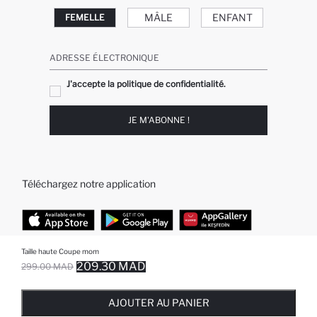
MÂLE
ENFANT
FEMELLE
ADRESSE ÉLECTRONIQUE
J'accepte la politique de confidentialité.
JE M'ABONNE !
Téléchargez notre application
Taille haute Coupe mom
TOP CATÉGORIES
209.30 MAD
299.00 MAD
EPUISE ... NOTIFICATION DE STOCK DISPONIBLE
AJOUTÉ À LA LISTE DE RAPPELS
AJOUTER AU PANIER
AJOUTER AU PANIER
Femme
Jeans Larges pour Homme
AJOUTER AU PANIER
Homme
Garçon
Fille
Bébé Garçon