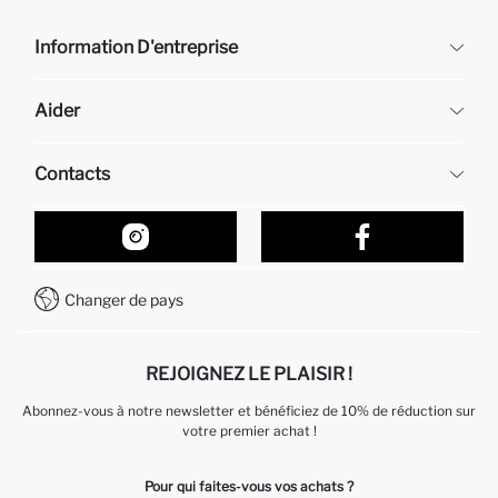
Information D'entreprise
DeFacto
Aider
À propos de nous
Ressources humaines
Questions fréquemment posées
Contacts
Retour et changement
Suivi de la Commande
Nos Magasins
Comment acheter sur DeFacto ?
Formulaire de contact
Comment payer sur DeFacto?
WhatsApp +212 525 076 633
Changer de pays
Service Client +212 525 076 633
REJOIGNEZ LE PLAISIR !
Abonnez-vous à notre newsletter et bénéficiez de 10% de réduction sur
votre premier achat !
Pour qui faites-vous vos achats ?