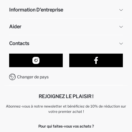
Information D'entreprise
DeFacto
Aider
À propos de nous
Ressources humaines
Questions fréquemment posées
Contacts
Retour et changement
Suivi de la Commande
Nos Magasins
Comment acheter sur DeFacto ?
Formulaire de contact
Comment payer sur DeFacto?
WhatsApp +212 525 076 633
Changer de pays
Service Client +212 525 076 633
REJOIGNEZ LE PLAISIR !
Abonnez-vous à notre newsletter et bénéficiez de 10% de réduction sur
votre premier achat !
Pour qui faites-vous vos achats ?