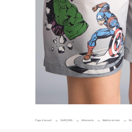
Page d'accueil
GARÇONS
Vêtements
Maillots de bain
Sh