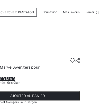
Connexion
Mes Favoris
Panier
(0)
 Marvel Avengers pour
.00 MAD
née :
Gris Clair
 ... NOTIFICATION DE STOCK DISPONIBLE
AJOUTÉ À LA LISTE DE RAPPELS
AJOUTER AU PANIER
AJOUTER AU PANIER
AJOUTER AU PANIER
rvel Avengers Pour Garçon