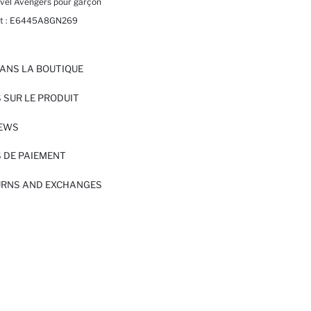
rvel Avengers pour garçon
t :
E6445A8GN269
ANS LA BOUTIQUE
 SUR LE PRODUIT
IEWS
 DE PAIEMENT
URNS AND EXCHANGES