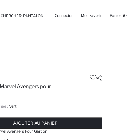
Connexion
Mes Favoris
Panier
(0)
 Marvel Avengers pour
née :
Vert
 ... NOTIFICATION DE STOCK DISPONIBLE
AJOUTÉ À LA LISTE DE RAPPELS
AJOUTER AU PANIER
AJOUTER AU PANIER
AJOUTER AU PANIER
rvel Avengers Pour Garçon