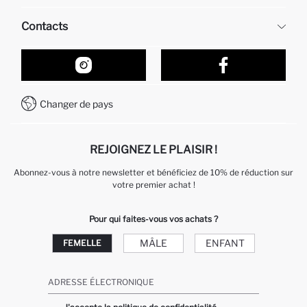
Ressources humaines
Questions fréquemment posées
Contacts
Retour et changement
Suivi de la Commande
Nos Magasins
Comment acheter sur DeFacto ?
Formulaire de contact
Comment payer sur DeFacto?
WhatsApp +212 525 076 633
Changer de pays
Service Client +212 525 076 633
REJOIGNEZ LE PLAISIR !
Abonnez-vous à notre newsletter et bénéficiez de 10% de réduction sur
votre premier achat !
Pour qui faites-vous vos achats ?
MÂLE
ENFANT
FEMELLE
ADRESSE ÉLECTRONIQUE