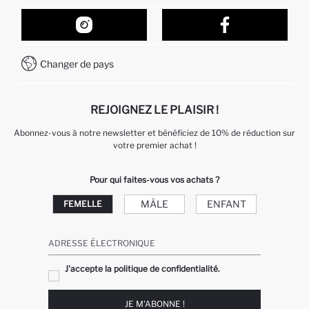
Suivi de la Commande
Nos Magasins
Comment acheter sur DeFacto ?
Formulaire de contact
Comment payer sur DeFacto?
WhatsApp +212 525 076 633
Changer de pays
Service Client +212 525 076 633
REJOIGNEZ LE PLAISIR !
Abonnez-vous à notre newsletter et bénéficiez de 10% de réduction sur
votre premier achat !
Pour qui faites-vous vos achats ?
MÂLE
ENFANT
FEMELLE
ADRESSE ÉLECTRONIQUE
J'accepte la politique de confidentialité.
JE M'ABONNE !