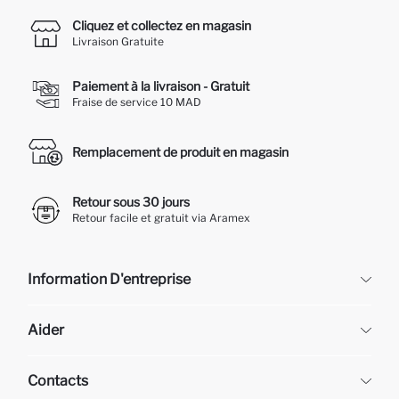
Cliquez et collectez en magasin
Livraison Gratuite
Paiement à la livraison - Gratuit
Fraise de service 10 MAD
Remplacement de produit en magasin
Retour sous 30 jours
Retour facile et gratuit via Aramex
Information D'entreprise
DeFacto
Aider
À propos de nous
Ressources humaines
Questions fréquemment posées
Contacts
Retour et changement