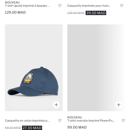
NOUVEAU
T-shirt ajusté imprimé à épaules dénudées
Casquette imprimée pour homme
129.00 MAD
39.00 MAD
129.00 MAD
NOUVEAU
T-shirt oversize imprimé PowerPuff Girls à col rond et manches courtes
Casquette en coton imprimée pour garçon
99.00 MAD
27.30 MAD
99.00 MAD