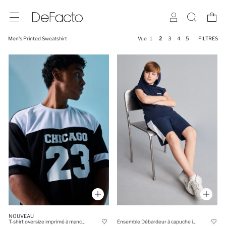
Men's Printed Sweatshirt
Vue
1
2
3
4
5
FILTRES
NOUVEAU
T-shirt oversize imprimé à manches courtes
Ensemble Débardeur à capuche imprimé et Short pour garçon