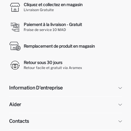
Cliquez et collectez en magasin
Livraison Gratuite
Paiement à la livraison - Gratuit
Fraise de service 10 MAD
Remplacement de produit en magasin
Retour sous 30 jours
Retour facile et gratuit via Aramex
Information D'entreprise
DeFacto
Aider
À propos de nous
Ressources humaines
Questions fréquemment posées
Contacts
Retour et changement
Suivi de la Commande