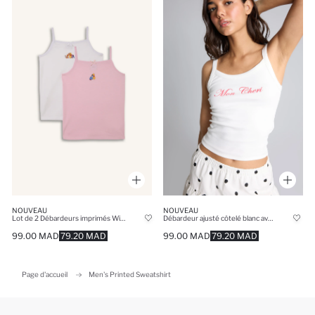
NOUVEAU
NOUVEAU
Lot de 2 Débardeurs imprimés Winnie the Pooh 100% coton Coupe régulière pour fille
Débardeur ajusté côtelé blanc avec imprimé
99.00 MAD
79.20 MAD
99.00 MAD
79.20 MAD
Page d'accueil
Men's Printed Sweatshirt