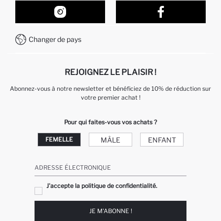
Nos Magasins
Comment acheter sur DeFacto ?
Formulaire de contact
Comment payer sur DeFacto?
WhatsApp +212 525 076 633
Changer de pays
Service Client +212 525 076 633
REJOIGNEZ LE PLAISIR !
Abonnez-vous à notre newsletter et bénéficiez de 10% de réduction sur
votre premier achat !
Pour qui faites-vous vos achats ?
MÂLE
ENFANT
FEMELLE
ADRESSE ÉLECTRONIQUE
J'accepte la politique de confidentialité.
JE M'ABONNE !