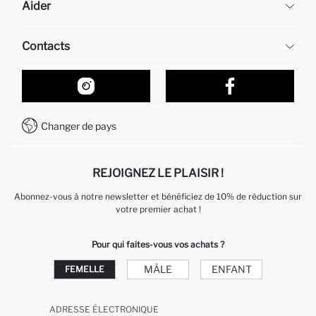
Aider
À propos de nous
Ressources humaines
Questions fréquemment posées
Contacts
Retour et changement
Suivi de la Commande
Nos Magasins
Comment acheter sur DeFacto ?
Formulaire de contact
Comment payer sur DeFacto?
WhatsApp +212 525 076 633
Changer de pays
Service Client +212 525 076 633
REJOIGNEZ LE PLAISIR !
Abonnez-vous à notre newsletter et bénéficiez de 10% de réduction sur
votre premier achat !
Pour qui faites-vous vos achats ?
MÂLE
ENFANT
FEMELLE
ADRESSE ÉLECTRONIQUE