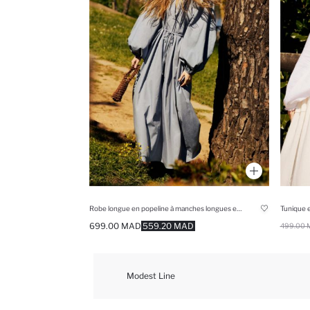
Robe longue en popeline à manches longues et col rond Coupe régulière Manuka x Defacto
699.00 MAD
559.20 MAD
499.00 
Modest Line