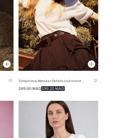
Tunique boxy Manuka x Defacto à col rond et manches courtes
249.00 MAD
199.20 MAD