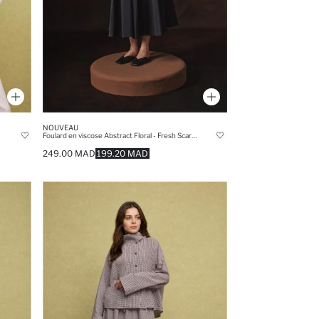
NOUVEAU
Foulard en viscose Abstract Floral - Fresh Scarfs X DeFacto
249.00 MAD
199.20 MAD