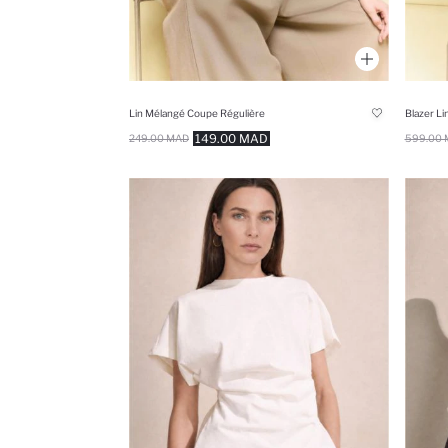
Lin Mélangé Coupe Régulière
Blazer L
149.00 MAD
249.00 MAD
599.00 