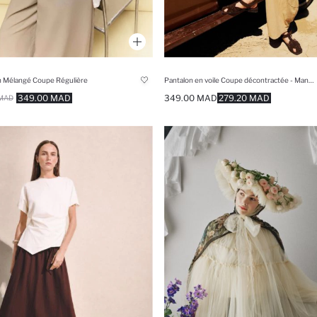
in Mélangé Coupe Régulière
Pantalon en voile Coupe décontractée - Manuka x Defacto
349.00 MAD
349.00 MAD
279.20 MAD
MAD