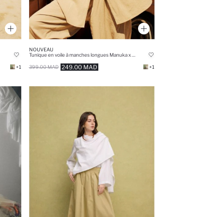
NOUVEAU
Tunique en voile à manches longues Manuka x DeFacto 100% coton Coupe régulière
249.00 MAD
+1
399.00 MAD
+1