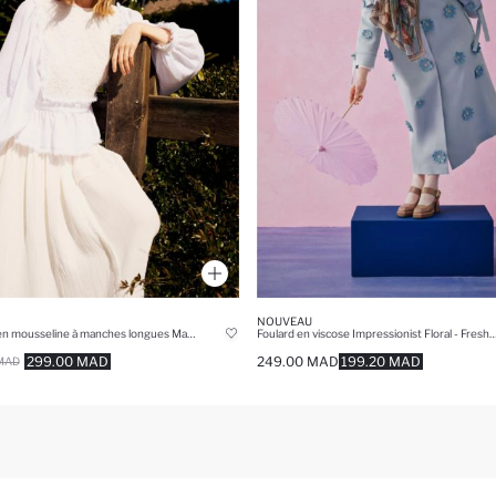
NOUVEAU
Tunique en mousseline à manches longues Manuka x Defacto Coupe régulière
Foulard en viscose Impressionist Floral - Fresh Scarfs
299.00 MAD
249.00 MAD
199.20 MAD
MAD