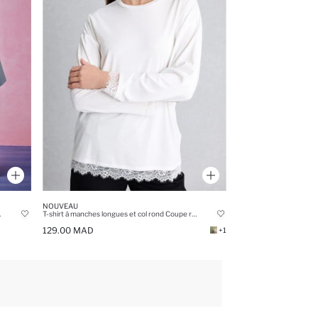
NOUVEAU
 X DeFacto
T-shirt à manches longues et col rond Coupe régulière décontractée
129.00 MAD
+1