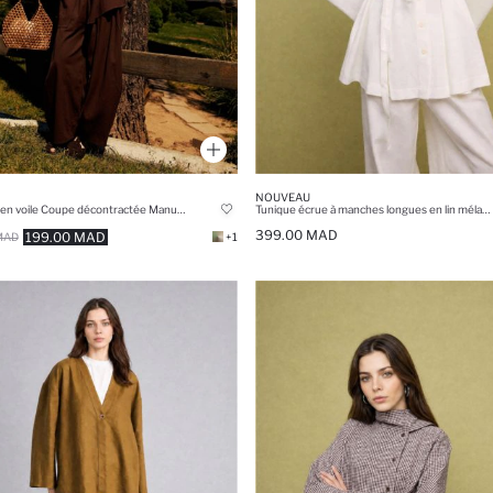
NOUVEAU
Pantalon en voile Coupe décontractée Manuka x Defacto
Tunique écrue à manches longues en lin mélangé Coupe régulière
399.00 MAD
199.00 MAD
MAD
+1