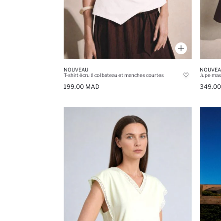
NOUVEAU
NOUVEA
T-shirt écru à col bateau et manches courtes
Jupe maxi
199.00 MAD
349.0