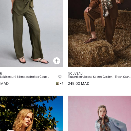
U
NOUVEAU
Pantalon kaki texturé à jambes droites Coupe droite
Foulard en viscose Secret Garden - Fresh Scarfs X DeFacto
0 MAD
249.00 MAD
+4