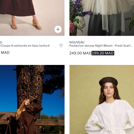
U
NOUVEAU
 Coupe A ceinturée en tissu texturé
Foulard en viscose Night Bloom - Fresh Scarfs X DeFacto
0 MAD
249.00 MAD
199.20 MAD