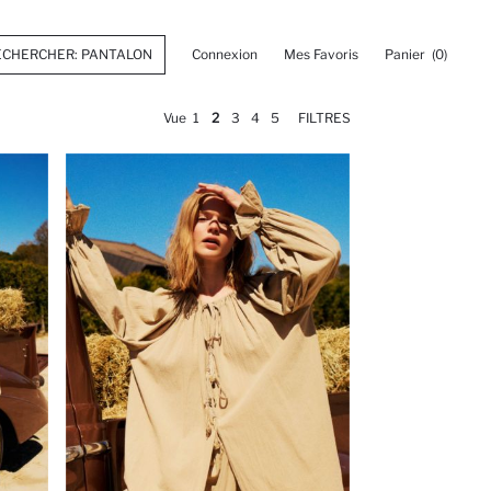
Connexion
Mes Favoris
Panier
(0)
Vue
1
2
3
4
5
FILTRES