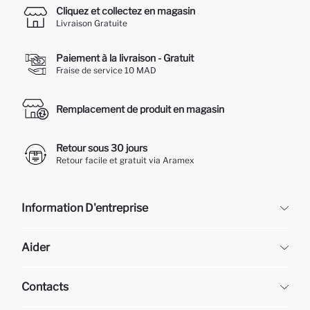
Cliquez et collectez en magasin
Livraison Gratuite
Paiement à la livraison - Gratuit
Fraise de service 10 MAD
Remplacement de produit en magasin
Retour sous 30 jours
Retour facile et gratuit via Aramex
Information D'entreprise
DeFacto
Aider
À propos de nous
Ressources humaines
Questions fréquemment posées
Contacts
Retour et changement
Suivi de la Commande