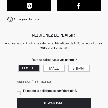
Nos Magasins
Comment acheter sur DeFacto ?
Formulaire de contact
Comment payer sur DeFacto?
WhatsApp +212 525 076 633
Changer de pays
Service Client +212 525 076 633
REJOIGNEZ LE PLAISIR !
Abonnez-vous à notre newsletter et bénéficiez de 10% de réduction sur
votre premier achat !
Pour qui faites-vous vos achats ?
MÂLE
ENFANT
FEMELLE
ADRESSE ÉLECTRONIQUE
J'accepte la politique de confidentialité.
JE M'ABONNE !