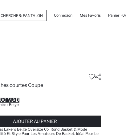
Connexion
Mes Favoris
Panier
(0)
ches courtes Coupe
.00 MAD
née :
Beige
 ... NOTIFICATION DE STOCK DISPONIBLE
AJOUTÉ À LA LISTE DE RAPPELS
AJOUTER AU PANIER
AJOUTER AU PANIER
AJOUTER AU PANIER
les Lakers Beige Oversize Col Rond Basket & Mode
té Et Style Pour Les Amateurs De Basket. Idéal Pour Le