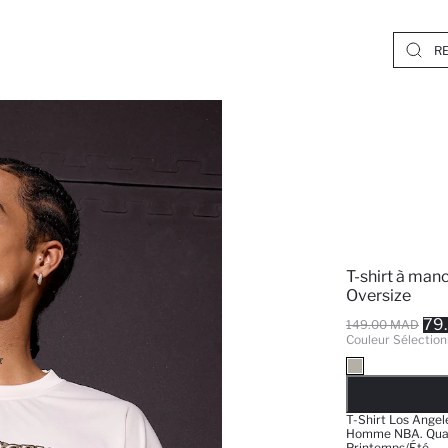
T-shirt à man
Oversize
79
149.00 MAD
Couleur Sélection
EPUISE
T-Shirt Los Ange
Homme NBA. Quali
Printemps/été.