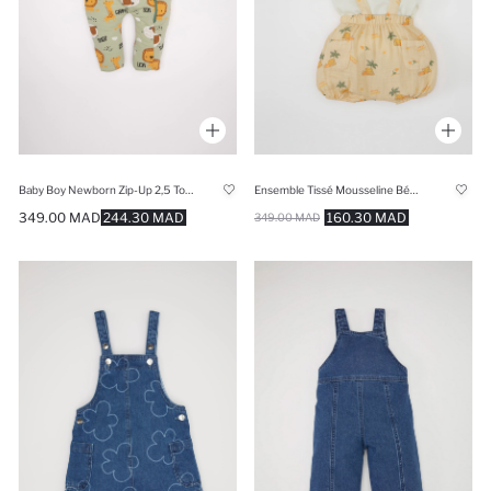
Baby Boy Newborn Zip-Up 2,5 Tog Fiber Cotton Jumpsuit
Ensemble Tissé Mousseline BéBé Garçon
349.00 MAD
244.30 MAD
160.30 MAD
349.00 MAD