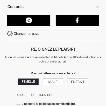
Ressources humaines
Questions fréquemment posées
Contacts
Retour et changement
Suivi de la Commande
Nos Magasins
Comment acheter sur DeFacto ?
Formulaire de contact
Comment payer sur DeFacto?
WhatsApp +212 525 076 633
Changer de pays
Service Client +212 525 076 633
REJOIGNEZ LE PLAISIR !
Abonnez-vous à notre newsletter et bénéficiez de 10% de réduction sur
votre premier achat !
Pour qui faites-vous vos achats ?
MÂLE
ENFANT
FEMELLE
ADRESSE ÉLECTRONIQUE
J'accepte la politique de confidentialité.