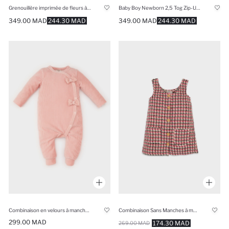
Grenouillère imprimée de fleurs à coupe régulière et col rond
Baby Boy Newborn 2,5 Tog Zip-Up Patterned Cotton Sleeping Jumpsuit
349.00 MAD
244.30 MAD
349.00 MAD
244.30 MAD
Combinaison en velours à manches longues pour bébé fille
Combinaison Sans Manches à motifs
299.00 MAD
174.30 MAD
269.00 MAD