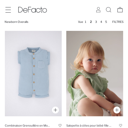
Newborn Overalls
Vue
1
2
3
4
5
FILTRES
Combinaison Grenouillère en Mousseline Basique pour Bébé Garçon
Salopette à côtes pour bébé fille nouveau-née