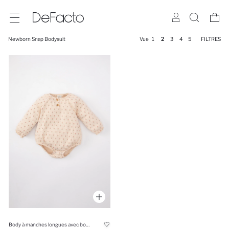
Newborn Snap Bodysuit
Vue
1
2
3
4
5
FILTRES
Body à manches longues avec boutons-pression BéBé Fille