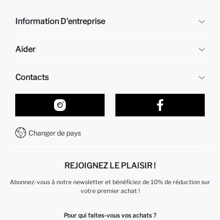
Information D'entreprise
DeFacto
Aider
À propos de nous
Ressources humaines
Questions fréquemment posées
Contacts
Retour et changement
Suivi de la Commande
Nos Magasins
Comment acheter sur DeFacto ?
Formulaire de contact
Comment payer sur DeFacto?
WhatsApp +212 525 076 633
Changer de pays
Service Client +212 525 076 633
REJOIGNEZ LE PLAISIR !
Abonnez-vous à notre newsletter et bénéficiez de 10% de réduction sur
votre premier achat !
Pour qui faites-vous vos achats ?