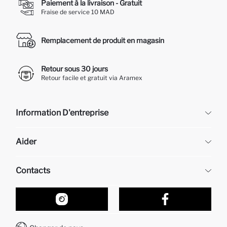
Paiement à la livraison - Gratuit
Fraise de service 10 MAD
Remplacement de produit en magasin
Retour sous 30 jours
Retour facile et gratuit via Aramex
Information D'entreprise
DeFacto
Aider
À propos de nous
Ressources humaines
Questions fréquemment posées
Contacts
Retour et changement
Suivi de la Commande
Nos Magasins
Comment acheter sur DeFacto ?
Formulaire de contact
Comment payer sur DeFacto?
WhatsApp +212 525 076 633