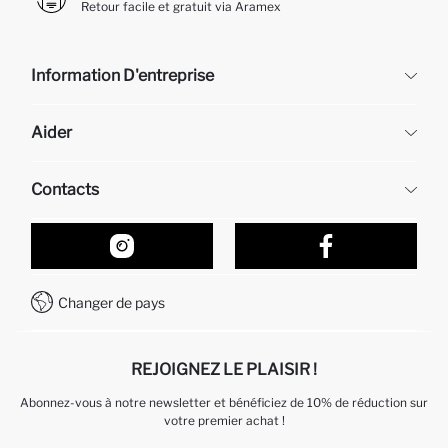
Retour facile et gratuit via Aramex
Information D'entreprise
DeFacto
Aider
À propos de nous
Ressources humaines
Questions fréquemment posées
Contacts
Retour et changement
Suivi de la Commande
Nos Magasins
Comment acheter sur DeFacto ?
Formulaire de contact
Comment payer sur DeFacto?
WhatsApp +212 525 076 633
Changer de pays
Service Client +212 525 076 633
REJOIGNEZ LE PLAISIR !
Abonnez-vous à notre newsletter et bénéficiez de 10% de réduction sur
votre premier achat !