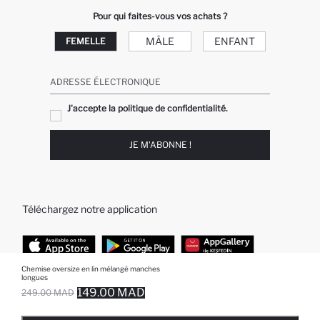
Pour qui faites-vous vos achats ?
MÂLE
ENFANT
FEMELLE
ADRESSE ÉLECTRONIQUE
J'accepte la politique de confidentialité.
JE M'ABONNE !
Téléchargez notre application
Chemise oversize en lin mélangé manches
longues
TOP CATÉGORIES
149.00 MAD
249.00 MAD
EPUISE ... NOTIFICATION DE STOCK DISPONIBLE
AJOUTÉ À LA LISTE DE RAPPELS
AJOUTER AU PANIER
AJOUTER AU PANIER
Femme
Jeans Larges pour Homme