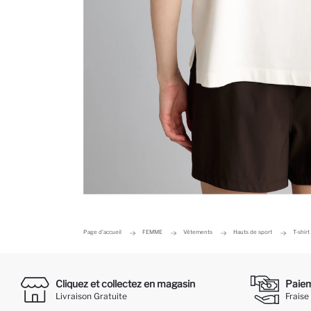
Page d'accueil
FEMME
Vêtements
Hauts de sport
T-shir
Cliquez et collectez en magasin
Paieme
Livraison Gratuite
Fraise