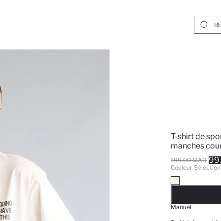
T-shirt de spo
manches cour
99
199.00 MAD
Couleur Sélection
EPUISE
Manuel