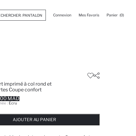
Connexion
Mes Favoris
Panier
(0)
rt imprimé à col rond et
tes Coupe confort
.00 MAD
née :
Écru
 ... NOTIFICATION DE STOCK DISPONIBLE
AJOUTÉ À LA LISTE DE RAPPELS
AJOUTER AU PANIER
AJOUTER AU PANIER
AJOUTER AU PANIER