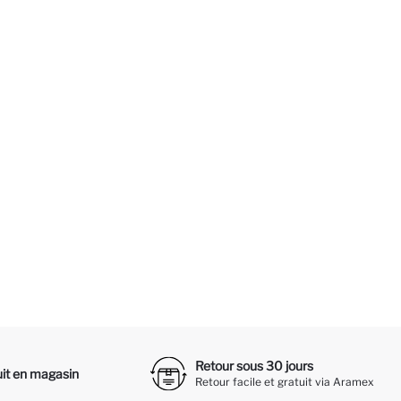
Retour sous 30 jours
it en magasin
Retour facile et gratuit via Aramex