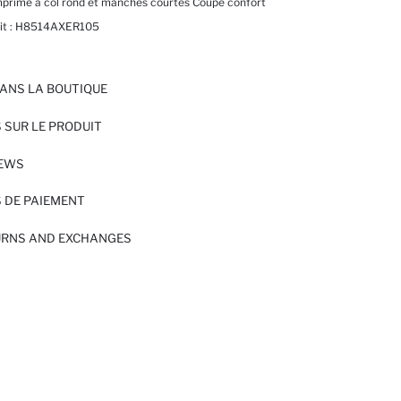
imprimé à col rond et manches courtes Coupe confort
t :
H8514AXER105
ANS LA BOUTIQUE
 SUR LE PRODUIT
IEWS
 DE PAIEMENT
URNS AND EXCHANGES