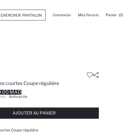
Connexion
Mes Favoris
Panier
(0)
s courtes Coupe régulière
9.00 MAD
née :
Anthracite
 ... NOTIFICATION DE STOCK DISPONIBLE
AJOUTÉ À LA LISTE DE RAPPELS
AJOUTER AU PANIER
AJOUTER AU PANIER
AJOUTER AU PANIER
ourtes Coupe régulière