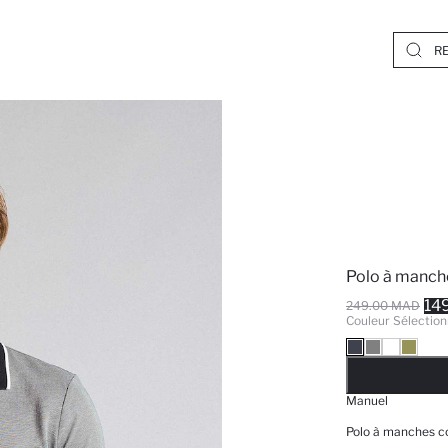
Polo à manche
14
249.00 MAD
Couleur Sélection
EPUISE
Manuel
Polo à manches c