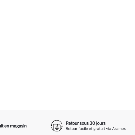
Retour sous 30 jours
it en magasin
Retour facile et gratuit via Aramex