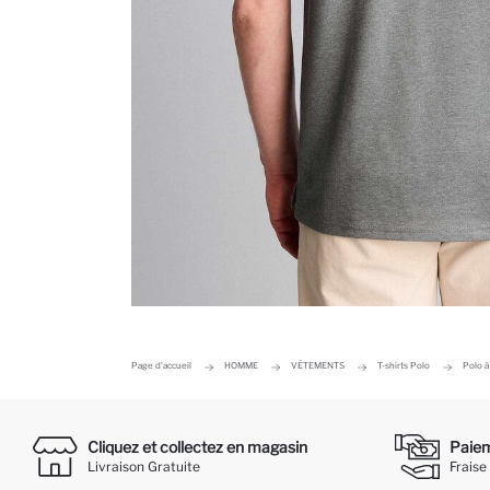
Page d'accueil
HOMME
VÊTEMENTS
T-shirts Polo
Polo à
Cliquez et collectez en magasin
Paieme
Livraison Gratuite
Fraise