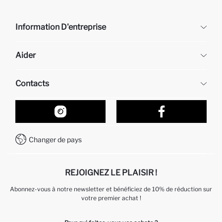
Information D'entreprise
DeFacto
Aider
À propos de nous
Ressources humaines
Questions fréquemment posées
Contacts
Retour et changement
Suivi de la Commande
Nos Magasins
Comment acheter sur DeFacto ?
Formulaire de contact
Comment payer sur DeFacto?
WhatsApp +212 525 076 633
Changer de pays
Service Client +212 525 076 633
REJOIGNEZ LE PLAISIR !
Abonnez-vous à notre newsletter et bénéficiez de 10% de réduction sur
votre premier achat !