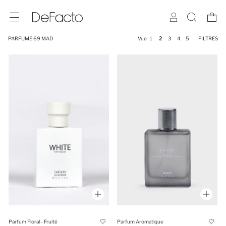
PARFUME 69 MAD
Vue
1
2
3
4
5
FILTRES
Parfum Floral - Fruité
Parfum Aromatique