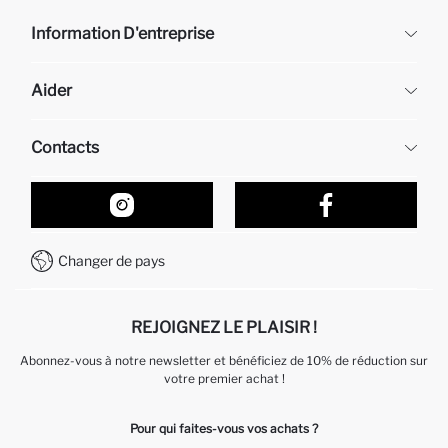
Information D'entreprise
DeFacto
Aider
À propos de nous
Ressources humaines
Questions fréquemment posées
Contacts
Retour et changement
Suivi de la Commande
Nos Magasins
Comment acheter sur DeFacto ?
Formulaire de contact
Comment payer sur DeFacto?
WhatsApp +212 525 076 633
Changer de pays
Service Client +212 525 076 633
REJOIGNEZ LE PLAISIR !
Abonnez-vous à notre newsletter et bénéficiez de 10% de réduction sur
votre premier achat !
Pour qui faites-vous vos achats ?