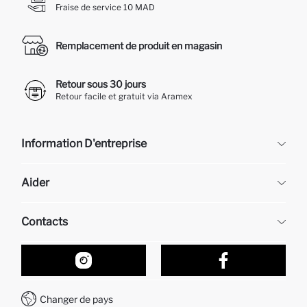
Fraise de service 10 MAD
Remplacement de produit en magasin
Retour sous 30 jours
Retour facile et gratuit via Aramex
Information D'entreprise
DeFacto
Aider
À propos de nous
Ressources humaines
Questions fréquemment posées
Contacts
Retour et changement
Suivi de la Commande
Nos Magasins
Comment acheter sur DeFacto ?
Formulaire de contact
Comment payer sur DeFacto?
WhatsApp +212 525 076 633
Changer de pays
Service Client +212 525 076 633