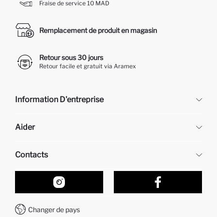
Fraise de service 10 MAD
Remplacement de produit en magasin
Retour sous 30 jours
Retour facile et gratuit via Aramex
Information D'entreprise
DeFacto
Aider
À propos de nous
Ressources humaines
Questions fréquemment posées
Contacts
Retour et changement
Suivi de la Commande
Nos Magasins
Comment acheter sur DeFacto ?
Formulaire de contact
Comment payer sur DeFacto?
WhatsApp +212 525 076 633
Changer de pays
Service Client +212 525 076 633