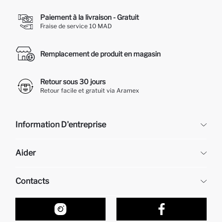
Paiement à la livraison - Gratuit
Fraise de service 10 MAD
Remplacement de produit en magasin
Retour sous 30 jours
Retour facile et gratuit via Aramex
Information D'entreprise
DeFacto
Aider
À propos de nous
Ressources humaines
Questions fréquemment posées
Contacts
Retour et changement
Suivi de la Commande
Nos Magasins
Comment acheter sur DeFacto ?
Formulaire de contact