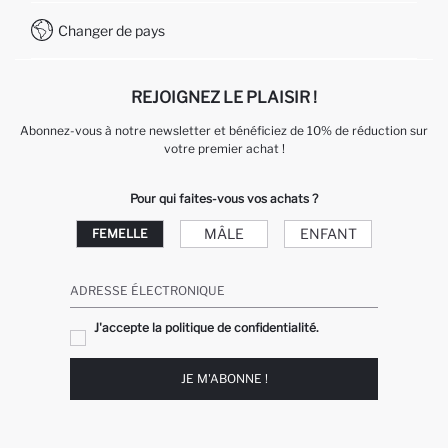
Comment payer sur DeFacto?
WhatsApp +212 525 076 633
Changer de pays
Service Client +212 525 076 633
REJOIGNEZ LE PLAISIR !
Abonnez-vous à notre newsletter et bénéficiez de 10% de réduction sur
votre premier achat !
Pour qui faites-vous vos achats ?
MÂLE
ENFANT
FEMELLE
ADRESSE ÉLECTRONIQUE
J'accepte la politique de confidentialité.
JE M'ABONNE !