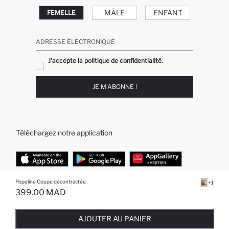
MÂLE
ENFANT
FEMELLE
ADRESSE ÉLECTRONIQUE
J'accepte la politique de confidentialité.
JE M'ABONNE !
Téléchargez notre application
Popeline Coupe décontractée
+1
TOP CATÉGORIES
399.00 MAD
EPUISE ... NOTIFICATION DE STOCK DISPONIBLE
AJOUTÉ À LA LISTE DE RAPPELS
AJOUTER AU PANIER
AJOUTER AU PANIER
Femme
Jeans Larges pour Homme
AJOUTER AU PANIER
Homme
Garçon
Fille
Bébé Garçon