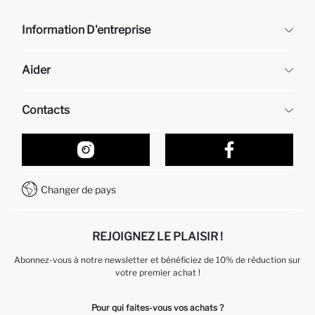
Information D'entreprise
DeFacto
Aider
À propos de nous
Ressources humaines
Questions fréquemment posées
Contacts
Retour et changement
Suivi de la Commande
Nos Magasins
Comment acheter sur DeFacto ?
Formulaire de contact
Comment payer sur DeFacto?
WhatsApp +212 525 076 633
Changer de pays
Service Client +212 525 076 633
REJOIGNEZ LE PLAISIR !
Abonnez-vous à notre newsletter et bénéficiez de 10% de réduction sur
votre premier achat !
Pour qui faites-vous vos achats ?