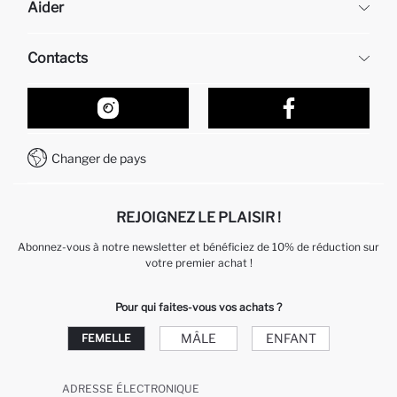
Aider
À propos de nous
Ressources humaines
Questions fréquemment posées
Contacts
Retour et changement
Suivi de la Commande
Nos Magasins
Comment acheter sur DeFacto ?
Formulaire de contact
Comment payer sur DeFacto?
WhatsApp +212 525 076 633
Changer de pays
Service Client +212 525 076 633
REJOIGNEZ LE PLAISIR !
Abonnez-vous à notre newsletter et bénéficiez de 10% de réduction sur
votre premier achat !
Pour qui faites-vous vos achats ?
MÂLE
ENFANT
FEMELLE
ADRESSE ÉLECTRONIQUE