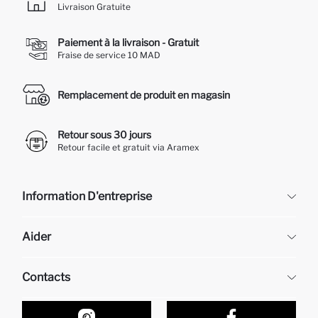
Livraison Gratuite
Paiement à la livraison - Gratuit
Fraise de service 10 MAD
Remplacement de produit en magasin
Retour sous 30 jours
Retour facile et gratuit via Aramex
Information D'entreprise
DeFacto
Aider
À propos de nous
Ressources humaines
Questions fréquemment posées
Contacts
Retour et changement
Suivi de la Commande
Nos Magasins