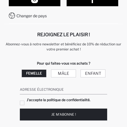
Comment acheter sur DeFacto ?
Formulaire de contact
Comment payer sur DeFacto?
WhatsApp +212 525 076 633
Changer de pays
Service Client +212 525 076 633
REJOIGNEZ LE PLAISIR !
Abonnez-vous à notre newsletter et bénéficiez de 10% de réduction sur
votre premier achat !
Pour qui faites-vous vos achats ?
MÂLE
ENFANT
FEMELLE
ADRESSE ÉLECTRONIQUE
J'accepte la politique de confidentialité.
JE M'ABONNE !