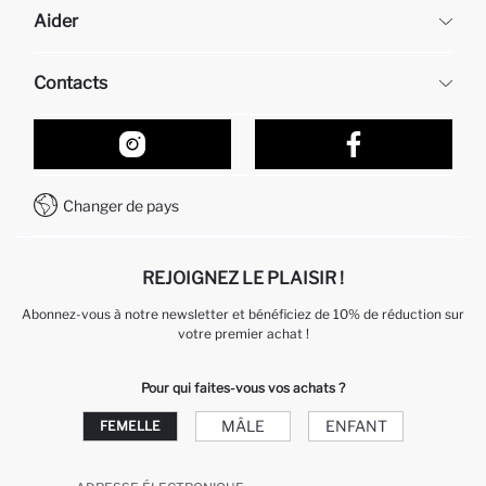
Aider
À propos de nous
Ressources humaines
Questions fréquemment posées
Contacts
Retour et changement
Suivi de la Commande
Nos Magasins
Comment acheter sur DeFacto ?
Formulaire de contact
Comment payer sur DeFacto?
WhatsApp +212 525 076 633
Changer de pays
Service Client +212 525 076 633
REJOIGNEZ LE PLAISIR !
Abonnez-vous à notre newsletter et bénéficiez de 10% de réduction sur
votre premier achat !
Pour qui faites-vous vos achats ?
MÂLE
ENFANT
FEMELLE