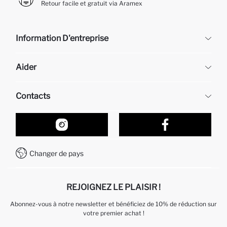
Retour facile et gratuit via Aramex
Information D'entreprise
DeFacto
Aider
À propos de nous
Ressources humaines
Questions fréquemment posées
Contacts
Retour et changement
Suivi de la Commande
Nos Magasins
Comment acheter sur DeFacto ?
Formulaire de contact
Comment payer sur DeFacto?
WhatsApp +212 525 076 633
Changer de pays
Service Client +212 525 076 633
REJOIGNEZ LE PLAISIR !
Abonnez-vous à notre newsletter et bénéficiez de 10% de réduction sur
votre premier achat !