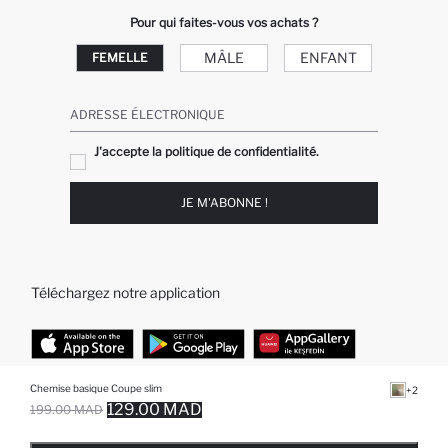
Pour qui faites-vous vos achats ?
MÂLE
ENFANT
FEMELLE
ADRESSE ÉLECTRONIQUE
J'accepte la politique de confidentialité.
JE M'ABONNE !
Téléchargez notre application
Chemise basique Coupe slim
+2
TOP CATÉGORIES
129.00 MAD
199.00 MAD
EPUISE ... NOTIFICATION DE STOCK DISPONIBLE
AJOUTÉ À LA LISTE DE RAPPELS
AJOUTER AU PANIER
AJOUTER AU PANIER
Femme
Jeans Larges pour Homme