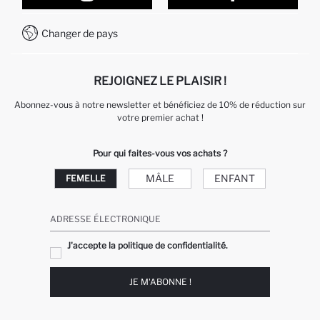
Comment payer sur DeFacto?
WhatsApp +212 525 076 633
Changer de pays
Service Client +212 525 076 633
REJOIGNEZ LE PLAISIR !
Abonnez-vous à notre newsletter et bénéficiez de 10% de réduction sur
votre premier achat !
Pour qui faites-vous vos achats ?
MÂLE
ENFANT
FEMELLE
ADRESSE ÉLECTRONIQUE
J'accepte la politique de confidentialité.
JE M'ABONNE !