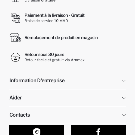
Livraison Gratuite
Paiement à la livraison - Gratuit
Fraise de service 10 MAD
Remplacement de produit en magasin
Retour sous 30 jours
Retour facile et gratuit via Aramex
Information D'entreprise
DeFacto
Aider
À propos de nous
Ressources humaines
Questions fréquemment posées
Contacts
Retour et changement
Suivi de la Commande
Nos Magasins
Comment acheter sur DeFacto ?
Formulaire de contact