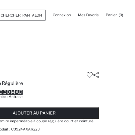
Connexion
Mes Favoris
Panier
(0)
 Régulière
9.30 MAD
née :
Antrasit
 ... NOTIFICATION DE STOCK DISPONIBLE
AJOUTÉ À LA LISTE DE RAPPELS
AJOUTER AU PANIER
AJOUTER AU PANIER
AJOUTER AU PANIER
mire imperméable à coupe régulière court et ceinturé
oduit :
C0924AXAR223