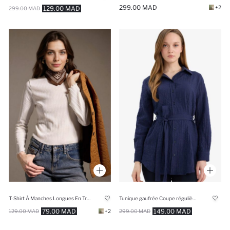
299.00 MAD
+2
129.00 MAD
299.00 MAD
T-Shirt À Manches Longues En Tricot Coupe slim raccourcie
Tunique gaufrée Coupe régulière
79.00 MAD
149.00 MAD
129.00 MAD
+2
299.00 MAD