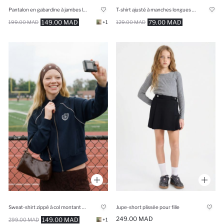
Pantalon en gabardine à jambes larges pour fille
T-shirt ajusté à manches longues et col rond avec imprimé
149.00 MAD
79.00 MAD
199.00 MAD
+1
129.00 MAD
Sweat-shirt zippé à col montant Coupe ample
Jupe-short plissée pour fille
249.00 MAD
149.00 MAD
299.00 MAD
+1