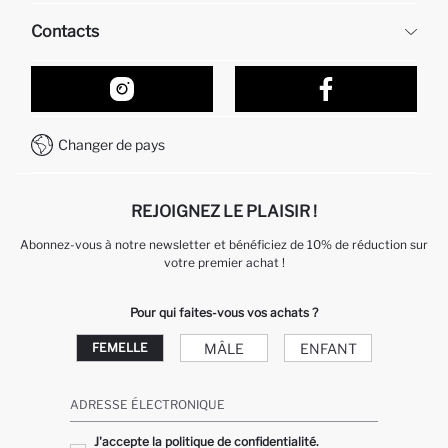
Ressources humaines
Questions fréquemment posées
Contacts
Retour et changement
Suivi de la Commande
Nos Magasins
Comment acheter sur DeFacto ?
Formulaire de contact
Comment payer sur DeFacto?
WhatsApp +212 525 076 633
Changer de pays
Service Client +212 525 076 633
REJOIGNEZ LE PLAISIR !
Abonnez-vous à notre newsletter et bénéficiez de 10% de réduction sur
votre premier achat !
Pour qui faites-vous vos achats ?
MÂLE
ENFANT
FEMELLE
ADRESSE ÉLECTRONIQUE
J'accepte la politique de confidentialité.