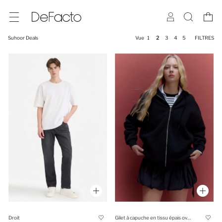
Suhoor Deals
Vue
1
2
3
4
5
FILTRES
Droit
Gilet à capuche en tissu épais oversize