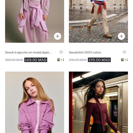
Sweat à capuche en modal zippé pour fille
Sweatshirt 100% coton
169.00 MAD
199.00 MAD
299.00 MAD
+1
249.00 MAD
+1